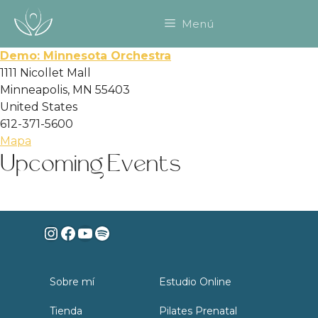
Saltar
Menú
al
contenido
Demo: Minnesota Orchestra
1111 Nicollet Mall
Minneapolis
,
MN
55403
United States
612-371-5600
Demo:
Mapa
Upcoming Events
Minnesota
Orchestra
No events currently scheduled at this location.
Instagram
Facebook
YouTube
Spotify
Sobre mí
Estudio Online
Tienda
Pilates Prenatal