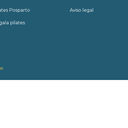
ates Posparto
Aviso legal
ala pilates
edó