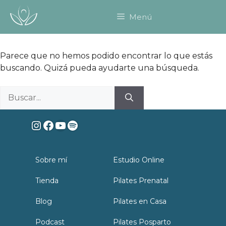
Saltar
Menú
al
contenido
Parece que no hemos podido encontrar lo que estás
buscando. Quizá pueda ayudarte una búsqueda.
Buscar:
Instagram
Facebook
YouTube
Spotify
Sobre mí
Estudio Online
Tienda
Pilates Prenatal
Blog
Pilates en Casa
Podcast
Pilates Posparto